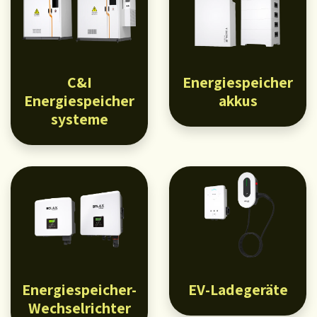
C&I
Energiespeicher
Energiespeicher
akkus
systeme
Energiespeicher-
EV-Ladegeräte
Wechselrichter