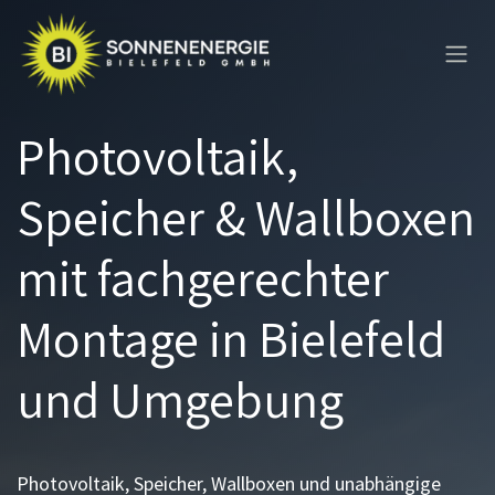
Zum Inhalt springen
Photovoltaik,
Speicher & Wallboxen
mit fachgerechter
Montage in Bielefeld
und Umgebung
Photovoltaik, Speicher, Wallboxen und unabhängige